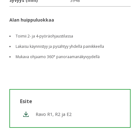
Syvyys (mm)
3948
Alan huippuluokkaa
Toimii 2- ja 4-pyöräohjaustilassa
Lakaisu käynnistyy ja pysähtyy yhdellä painikkeella
Mukava ohjaamo 360° panoraamanäkyvyydellä
Esite
Ravo R1, R2 ja E2