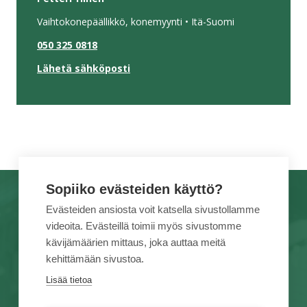
Vaihtokonepäällikkö, konemyynti • Itä-Suomi
050 325 0818
Lähetä sähköposti
Sopiiko evästeiden käyttö?
TUOTEMERKIT
TÖIHIN MEILLE
Evästeiden ansiosta voit katsella sivustollamme
videoita. Evästeillä toimii myös sivustomme
PALVELUT
TIETOA MEISTÄ
kävijämäärien mittaus, joka auttaa meitä
KAMPANJAT
YHTEYSTIEDOT
kehittämään sivustoa.
VUOKRAUS
VERKKOKAUPPA
Lisää tietoa
VAIHTOKONEET