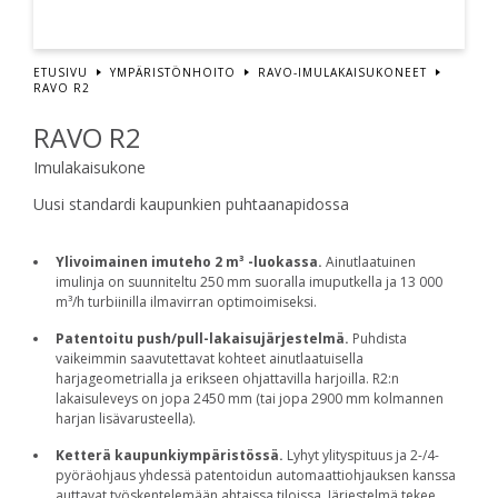
ETUSIVU
YMPÄRISTÖNHOITO
RAVO-IMULAKAISUKONEET
RAVO R2
RAVO R2
Imulakaisukone
Uusi standardi kaupunkien puhtaanapidossa
Ylivoimainen imuteho 2 m³ -luokassa.
Ainutlaatuinen
imulinja on suunniteltu 250 mm suoralla imuputkella ja 13 000
m³/h turbiinilla ilmavirran optimoimiseksi.
Patentoitu push/pull-lakaisujärjestelmä.
Puhdista
vaikeimmin saavutettavat kohteet ainutlaatuisella
harjageometrialla ja erikseen ohjattavilla harjoilla. R2:n
lakaisuleveys on jopa 2450 mm (tai jopa 2900 mm kolmannen
harjan lisävarusteella).
Ketterä kaupunkiympäristössä.
Lyhyt ylityspituus ja 2-/4-
pyöräohjaus yhdessä patentoidun automaattiohjauksen kanssa
auttavat työskentelemään ahtaissa tiloissa. Järjestelmä tekee