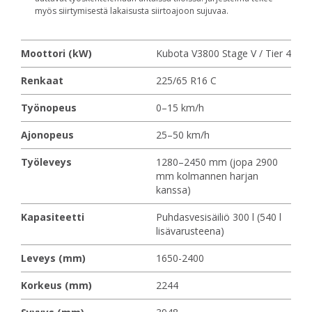
myös siirtymisestä lakaisusta siirtoajoon sujuvaa.
Moottori (kW)
Kubota V3800 Stage V / Tier 4
Renkaat
225/65 R16 C
Työnopeus
0–15 km/h
Ajonopeus
25–50 km/h
Työleveys
1280–2450 mm (jopa 2900
mm kolmannen harjan
kanssa)
Kapasiteetti
Puhdasvesisäiliö 300 l (540 l
lisävarusteena)
Leveys (mm)
1650-2400
Korkeus (mm)
2244