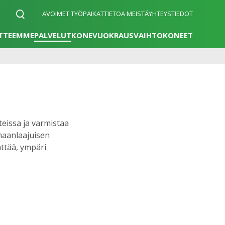
AVOIMET TYÖPAIKAT
TIETOA MEISTÄ
YHTEYSTIEDOT
TTEEMME
PALVELUT
KONEVUOKRAUS
VAIHTOKONEET
eissa ja varmistaa
maanlaajuisen
ttää, ympäri