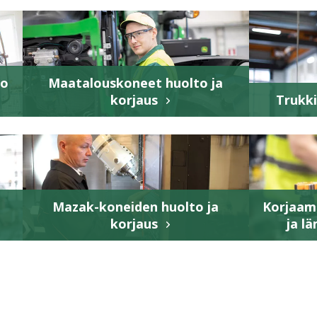
to
Maatalouskoneet huolto ja
korjaus
Trukki
Mazak-koneiden huolto ja
Korjaamo
korjaus
ja l