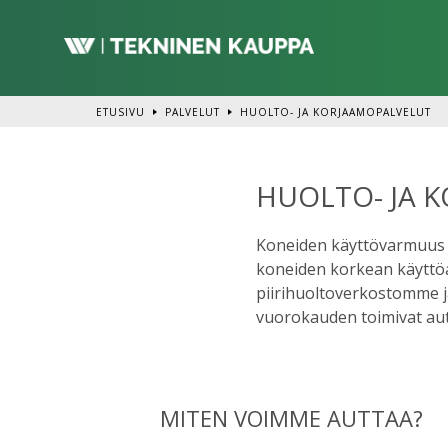
Siirry
pääsisältöön
ETUSIVU
PALVELUT
HUOLTO- JA KORJAAMOPALVELUT
HUOLTO- JA 
Koneiden käyttövarmuus o
koneiden korkean käyttö
piirihuoltoverkostomme j
vuorokauden toimivat au
MITEN VOIMME AUTTAA?