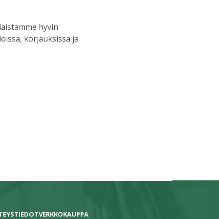
ilaistamme hyvin
issa, korjauksissa ja
TEYSTIEDOT
VERKKOKAUPPA