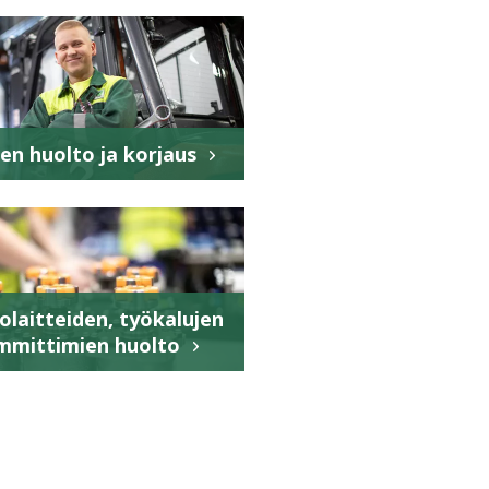
en huolto ja korjaus
laitteiden, työkalujen
ämmittimien huolto