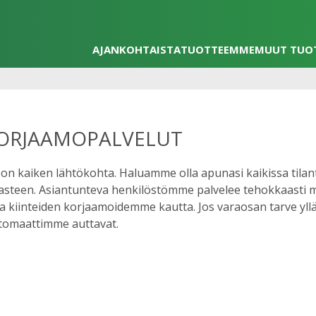
AJANKOHTAISTA
TUOTTEEMME
MUUT TUO
KORJAAMOPALVELUT
n kaiken lähtökohta. Haluamme olla apunasi kaikissa tilant
asteen. Asiantunteva henkilöstömme palvelee tehokkaasti 
a kiinteiden korjaamoidemme kautta. Jos varaosan tarve yllä
tomaattimme auttavat.