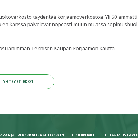
uoltoverkosto täydentää korjaamoverkostoa. Yli 50 ammatt
ojen kanssa palvelevat nopeasti muun muassa sopimushuollo
oosi lähimmän Teknisen Kaupan korjaamon kautta.
YHTEYSTIEDOT
MPANJAT
VUOKRAUS
VAIHTOKONEET
TÖIHIN MEILLE
TIETOA MEISTÄ
YH