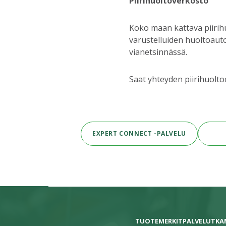
Piirihuoltoverkosto
Koko maan kattava piirih
varustelluiden huoltoaut
vianetsinnässä.
Saat yhteyden piirihuolt
EXPERT CONNECT -PALVELU
TUOTEMERKIT
PALVELUT
KA