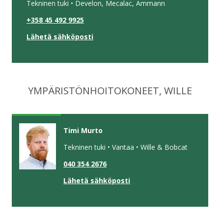
Tekninen tuki • Develon, Mecalac, Ammann
+358 45 492 9925
Lähetä sähköposti
YMPÄRISTÖNHOITOKONEET, WILLE
Timi Murto
Tekninen tuki • Vantaa • Wille & Bobcat
040 354 2676
Lähetä sähköposti