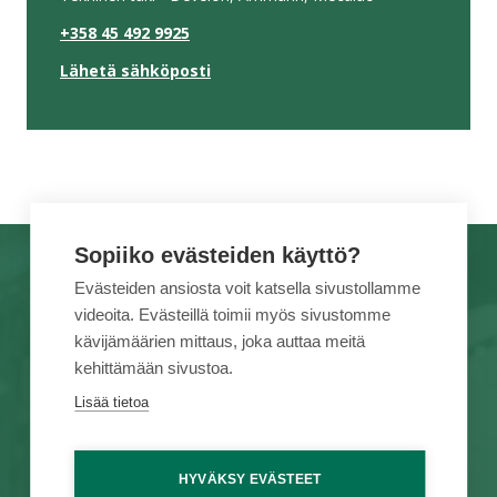
+358 45 492 9925
Lähetä sähköposti
Sopiiko evästeiden käyttö?
TUOTEMERKIT
TÖIHIN MEILLE
Evästeiden ansiosta voit katsella sivustollamme
videoita. Evästeillä toimii myös sivustomme
PALVELUT
TIETOA MEISTÄ
kävijämäärien mittaus, joka auttaa meitä
KAMPANJAT
YHTEYSTIEDOT
kehittämään sivustoa.
VUOKRAUS
VERKKOKAUPPA
Lisää tietoa
VAIHTOKONEET
HYVÄKSY EVÄSTEET