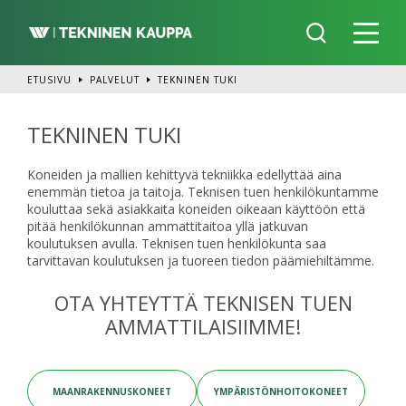
Siirry
pääsisältöön
ETUSIVU
PALVELUT
TEKNINEN TUKI
TEKNINEN TUKI
Koneiden ja mallien kehittyvä tekniikka edellyttää aina
enemmän tietoa ja taitoja. Teknisen tuen henkilökuntamme
kouluttaa sekä asiakkaita koneiden oikeaan käyttöön että
pitää henkilökunnan ammattitaitoa yllä jatkuvan
koulutuksen avulla. Teknisen tuen henkilökunta saa
tarvittavan koulutuksen ja tuoreen tiedon päämiehiltämme.
OTA YHTEYTTÄ TEKNISEN TUEN
AMMATTILAISIIMME!
MAANRAKENNUSKONEET
YMPÄRISTÖNHOITOKONEET