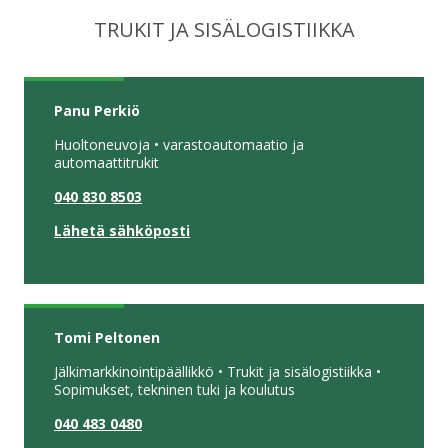
TRUKIT JA SISÄLOGISTIIKKA
Panu Perkiö
Huoltoneuvoja • varastoautomaatio ja
automaattitrukit
040 830 8503
Lähetä sähköposti
Tomi Peltonen
Jälkimarkkinointipäällikkö • Trukit ja sisälogistiikka •
Sopimukset, tekninen tuki ja koulutus
040 483 0480