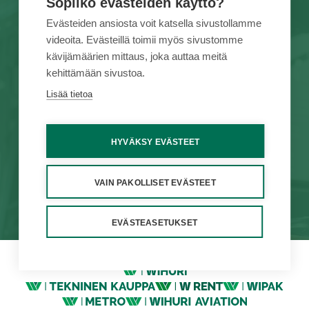
Sopiiko evästeiden käyttö?
TUOTEMERKIT
TÖIHIN MEILLE
Evästeiden ansiosta voit katsella sivustollamme
videoita. Evästeillä toimii myös sivustomme
PALVELUT
TIETOA MEISTÄ
kävijämäärien mittaus, joka auttaa meitä
KAMPANJAT
YHTEYSTIEDOT
kehittämään sivustoa.
VUOKRAUS
VERKKOKAUPPA
Lisää tietoa
VAIHTOKONEET
HYVÄKSY EVÄSTEET
Yleiset ehdot
Näin me toimimme
Väärinkäytösten ilmoituskanava
Käyttöturvallisuustiedotteet
VAIN PAKOLLISET EVÄSTEET
Tietosuoja
Käyttöehdot
Evästeasetukset
EVÄSTEASETUKSET