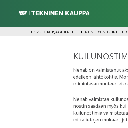
Siirry
pääsisältöön
ETUSIVU
KORJAAMOLAITTEET
AJONEUVONOSTIMET
K
KUILUNOSTIM
Nenab on valmistanut akse
edelleen lähtökohtia. Mon
toimintavarmuuteen ei ol
Nenab valmistaa kuilunost
nostin saadaan myös kuilul
kuilunostimia valmistetaan
mittatietojen mukaan, jot