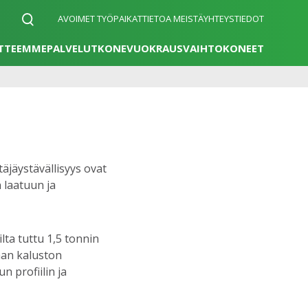
AVOIMET TYÖPAIKAT
TIETOA MEISTÄ
YHTEYSTIEDOT
TTEEMME
PALVELUT
KONEVUOKRAUS
VAIHTOKONEET
äjäystävällisyys ovat
 laatuun ja
lta tuttu 1,5 tonnin
kaan kaluston
n profiilin ja