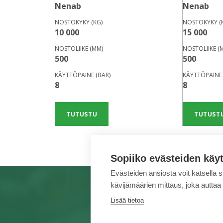
Nenab
Nenab
NOSTOKYKY (KG)
NOSTOKYKY (
10 000
15 000
NOSTOLIIKE (MM)
NOSTOLIIKE (
500
500
KÄYTTÖPAINE (BAR)
KÄYTTÖPAINE 
8
8
TUTUSTU
TUTUST
Sopiiko evästeiden käy
Evästeiden ansiosta voit katsella 
kävijämäärien mittaus, joka auttaa
TUOTEMERKIT
PALVELUT
KA
Lisää tietoa