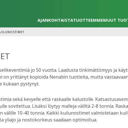
AJANKOHTAISTA
TUOTTEEMME
MUUT TUO
UILUNOSTIMET
ET
likeventimiä jo 50 vuotta. Laadusta tinkimättömyys ja käytt
i on yrittänyt kopioida Nenabin tuotteita, mutta vastaavaan
e kukaan pystynyt.
imia sekä kevyelle että raskaalle kalustolle. Katsastusasemi
le sovitettua. Lisäksi löytyy malleja väliltä 2-8 tonnia. Ras
 välille 10-40 tonnia. Kaikki kuilunostimet valmistetaan kuilu
ta yliajo ja nostokorkeus saadaan optimoitua.