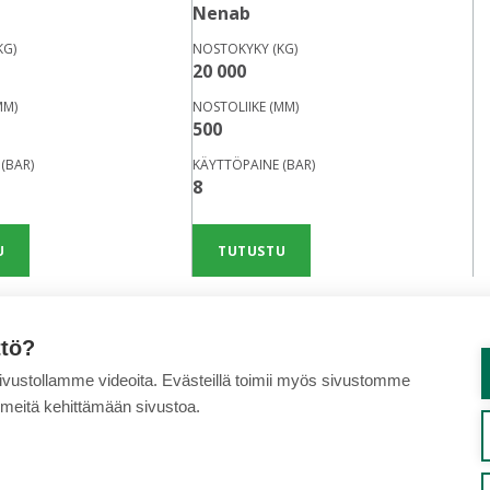
Nenab
KG)
NOSTOKYKY (KG)
20 000
MM)
NOSTOLIIKE (MM)
500
(BAR)
KÄYTTÖPAINE (BAR)
8
U
TUTUSTU
ttö?
sivustollamme videoita. Evästeillä toimii myös sivustomme
 meitä kehittämään sivustoa.
MPANJAT
VUOKRAUS
VAIHTOKONEET
TÖIHIN MEILLE
TIETOA MEISTÄ
YH