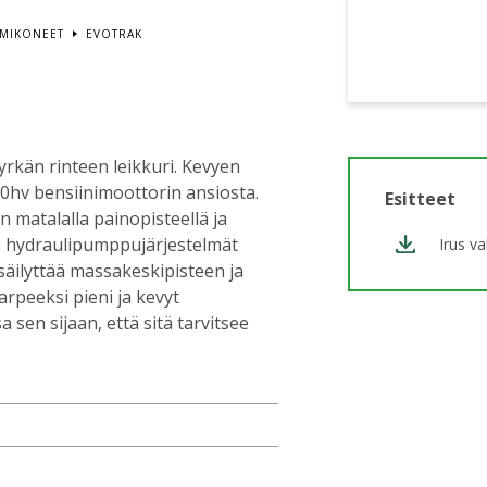
IMIKONEET
EVOTRAK
yrkän rinteen leikkuri. Kevyen
0hv bensiinimoottorin ansiosta.
Esitteet
n matalalla painopisteellä ja
 ja hydraulipumppujärjestelmät
Irus va
 säilyttää massakeskipisteen ja
arpeeksi pieni ja kevyt
 sen sijaan, että sitä tarvitsee