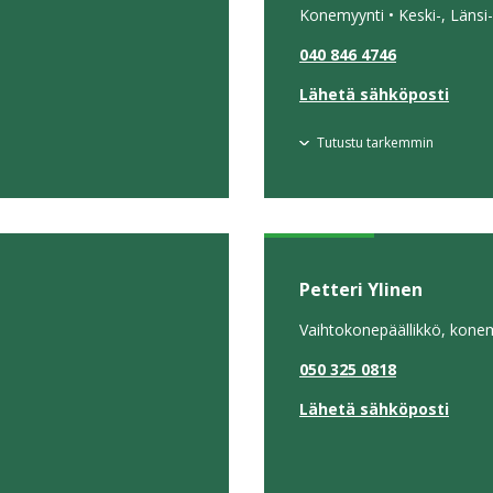
Konemyynti • Keski-, Länsi
040 846 4746
Lähetä sähköposti
Tutustu tarkemmin
Petteri Ylinen
Vaihtokonepäällikkö, konem
050 325 0818
Lähetä sähköposti