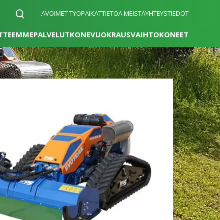
AVOIMET TYÖPAIKAT
TIETOA MEISTÄ
YHTEYSTIEDOT
TTEEMME
PALVELUT
KONEVUOKRAUS
VAIHTOKONEET