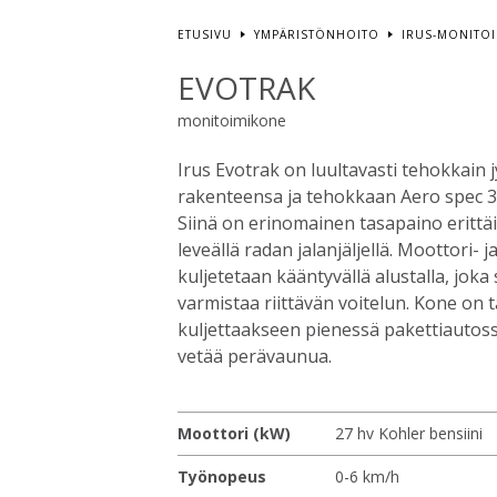
ETUSIVU
YMPÄRISTÖNHOITO
IRUS-MONITO
EVOTRAK
monitoimikone
Irus Evotrak on luultavasti tehokkain j
rakenteensa ja tehokkaan Aero spec 3
Siinä on erinomainen tasapaino erittäi
leveällä radan jalanjäljellä. Moottori-
kuljetetaan kääntyvällä alustalla, joka
varmistaa riittävän voitelun. Kone on t
kuljettaakseen pienessä pakettiautossa
vetää perävaunua.
Moottori (kW)
27 hv Kohler bensiini
Työnopeus
0-6 km/h