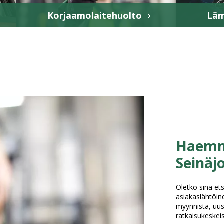
Korjaamolaitehuolto
Läm
Haemm
Seinäjo
Oletko sinä et
asiakaslähtöine
myynnistä, uusi
ratkaisukeske