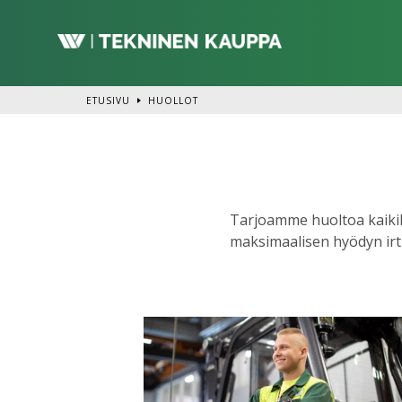
Siirry
pääsisältöön
ETUSIVU
HUOLLOT
Tarjoamme huoltoa kaikille
maksimaalisen hyödyn irti