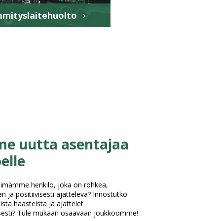
mityslaitehuolto
e uutta asentajaa
elle
simämme henkilö, joka on rohkea,
n ja positiivisesti ajatteleva? Innostutko
sta haasteista ja ajattelet
isesti? Tule mukaan osaavaan joukkoomme!