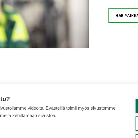
HAE PAIKK
ttö?
sivustollamme videoita. Evästeillä toimii myös sivustomme
 meitä kehittämään sivustoa.
MPANJAT
VUOKRAUS
VAIHTOKONEET
TÖIHIN MEILLE
TIETOA MEISTÄ
YH