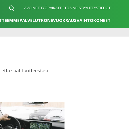
AVOIMET TYÖPAIKAT
TIETOA MEISTÄ
YHTEYSTIEDOT
TTEEMME
PALVELUT
KONEVUOKRAUS
VAIHTOKONEET
 että saat tuotteestasi